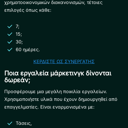
χρηματοοικονομικών διακανονισμών, τέτοιες
επιλογές όπως κάθε:
7;
15;
30;
60 ημέρες.
ΚΕΡΔΙΣΤΕ ΩΣ ΣΥΝΕΡΓΑΤΗΣ
Ποια εργαλεία μάρκετινγκ δίνονται
δωρεάν;
Προσφέρουμε μια μεγάλη ποικιλία εργαλείων.
Χρησιμοποιήστε υλικά που έχουν δημιουργηθεί από
επαγγελματίες. Είναι εναρμονισμένα με:
Τάσεις,