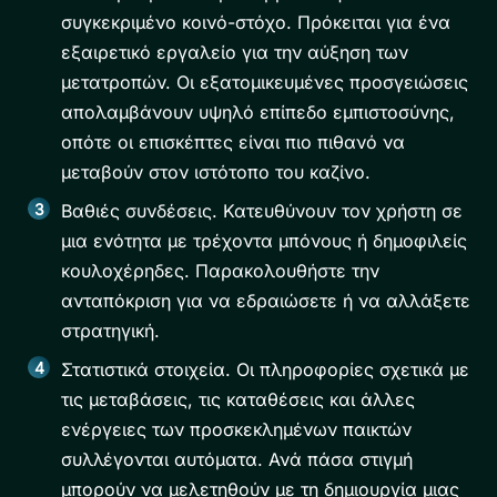
συγκεκριμένο κοινό-στόχο. Πρόκειται για ένα
εξαιρετικό εργαλείο για την αύξηση των
μετατροπών. Οι εξατομικευμένες προσγειώσεις
απολαμβάνουν υψηλό επίπεδο εμπιστοσύνης,
οπότε οι επισκέπτες είναι πιο πιθανό να
μεταβούν στον ιστότοπο του καζίνο.
Βαθιές συνδέσεις. Κατευθύνουν τον χρήστη σε
μια ενότητα με τρέχοντα μπόνους ή δημοφιλείς
κουλοχέρηδες. Παρακολουθήστε την
ανταπόκριση για να εδραιώσετε ή να αλλάξετε
στρατηγική.
Στατιστικά στοιχεία. Οι πληροφορίες σχετικά με
τις μεταβάσεις, τις καταθέσεις και άλλες
ενέργειες των προσκεκλημένων παικτών
συλλέγονται αυτόματα. Ανά πάσα στιγμή
μπορούν να μελετηθούν με τη δημιουργία μιας