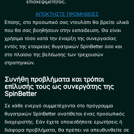
επισκεψιμότητας.
ΑΠΟΚΤΗΣΤΕ ΠΡΟΜΗΘΕΙΕΣ
Επίσης, στο προσωπικό σας ντουλάπι θα βρείτε υλικά
που θα σας βοηθήσουν στην εκπαίδευση. Θα είναι
χρήσιμα τόσο κατά την έναρξη της συνεργασίας
εντός της εταιρείας θυγατρικών SpinBetter όσο και
στο πλαίσιο της βελτίωσης των τρεχουσών
στρατηγικών.
Συνήθη προβλήματα και τρόποι
επίλυσής τους ως συνεργάτης της
SpinBetter
Σε κάθε ενεργό συμμετέχοντα στο πρόγραμμα
θυγατρικών SpinBetter ανατίθεται ένας προσωπικός
διαχειριστής. Εάν έχετε οποιεσδήποτε ερωτήσεις ή
διάφορα προβλήματα, θα πρέπει να απευθυνθείτε σε