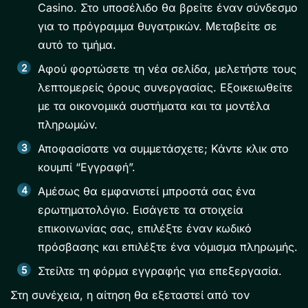
Casino. Στο υποσέλιδο θα βρείτε έναν σύνδεσμο
για το πρόγραμμα θυγατρικών. Μεταβείτε σε
αυτό το τμήμα.
Αφού φορτώσετε τη νέα σελίδα, μελετήστε τους
λεπτομερείς όρους συνεργασίας. Εξοικειωθείτε
με τα οικονομικά συστήματα και τα μοντέλα
πληρωμών.
Αποφασίσατε να συμμετάσχετε; Κάντε κλικ στο
κουμπί “Εγγραφή”.
Αμέσως θα εμφανιστεί μπροστά σας ένα
ερωτηματολόγιο. Εισάγετε τα στοιχεία
επικοινωνίας σας, επιλέξτε έναν κωδικό
πρόσβασης και επιλέξτε ένα νόμισμα πληρωμής.
Στείλτε τη φόρμα εγγραφής για επεξεργασία.
Στη συνέχεια, η αίτηση θα εξεταστεί από τον