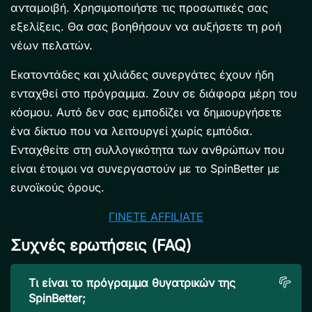
ανταμοιβή. Χρησιμοποιήστε τις προσωπικές σας
εξελίξεις. Θα σας βοηθήσουν να αυξήσετε τη ροή
νέων πελατών.
Εκατοντάδες και χιλιάδες συνεργάτες έχουν ήδη
ενταχθεί στο πρόγραμμα. Ζουν σε διάφορα μέρη του
κόσμου. Αυτό δεν σας εμποδίζει να δημιουργήσετε
ένα δίκτυο που να λειτουργεί χωρίς εμπόδια.
Ενταχθείτε στη συλλογικότητα των ανθρώπων που
είναι έτοιμοι να συνεργαστούν με το SpinBetter με
ευνοϊκούς όρους.
ΓΙΝΕΤΕ AFFILIATE
Συχνές ερωτήσεις (FAQ)
Τι είναι το πρόγραμμα θυγατρικών της
SpinBetter;