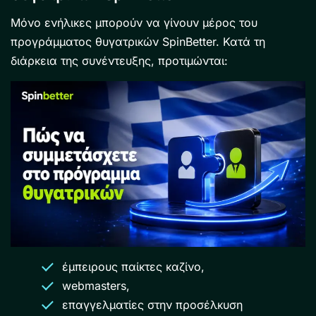
Μόνο ενήλικες μπορούν να γίνουν μέρος του
προγράμματος θυγατρικών SpinBetter. Κατά τη
διάρκεια της συνέντευξης, προτιμώνται:
έμπειρους παίκτες καζίνο,
webmasters,
επαγγελματίες στην προσέλκυση