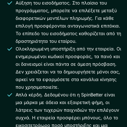
Αύξηση του εισοδήματος. Στο πλαίσιο του
προγράμματος, μπορείτε να επιλέξετε μεταξύ
διαφορετικών μοντέλων πληρωμής. Για κάθε
επιλογή προσφέρονται ανταγωνιστικά επιτόκια.
Το επίπεδο του εισοδήματος καθορίζεται από τη
δραστηριότητα του εταίρου.
Ολοκληρωμένη υποστήριξη από την εταιρεία. Οι
ενημερωμένοι κωδικοί προσφοράς, τα πανό και
οι δανεισμοί είναι πάντα σε άμεση πρόσβαση.
Δεν χρειάζεται να τα δημιουργήσετε μόνοι σας,
αρκεί να τα εφαρμόσετε στα κανάλια κίνησης
που χρησιμοποιείτε.
Απλά κέρδη. Δεδομένου ότι η SpinBetter είναι
μια μάρκα με άδεια και εξαιρετική φήμη, οι
λάτρεις των τυχερών παιχνιδιών την επιλέγουν
συχνά. Η εταιρεία προσφέρει μπόνους, όλο το
εικοσιτετράωρο ποσό υποστήριξης και μια