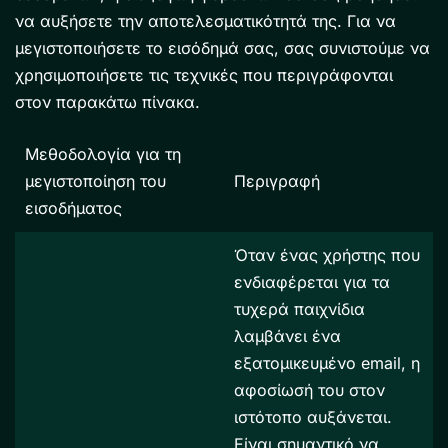
να αυξήσετε την αποτελεσματικότητά της. Για να
μεγιστοποιήσετε το εισόδημά σας, σας συνιστούμε να
χρησιμοποιήσετε τις τεχνικές που περιγράφονται
στον παρακάτω πίνακα.
Μεθοδολογία για τη
μεγιστοποίηση του
Περιγραφή
εισοδήματος
Όταν ένας χρήστης που
ενδιαφέρεται για τα
τυχερά παιχνίδια
λαμβάνει ένα
εξατομικευμένο email, η
αφοσίωσή του στον
ιστότοπο αυξάνεται.
Είναι σημαντικό να