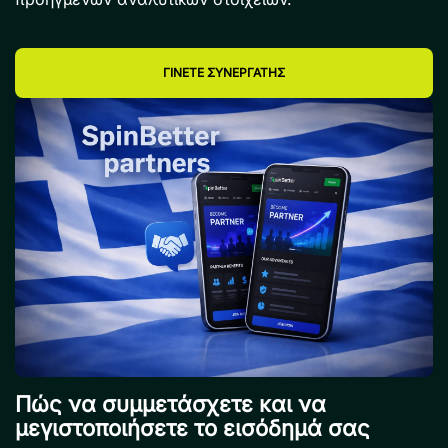
ΓΙΝΕΤΕ ΣΥΝΕΡΓΑΤΗΣ
Πώς να συμμετάσχετε και να
μεγιστοποιήσετε το εισόδημά σας