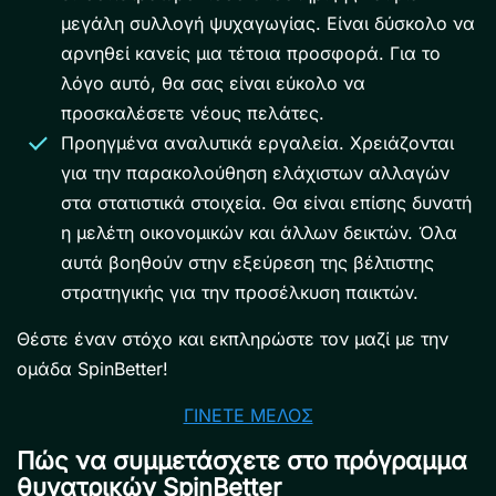
μεγάλη συλλογή ψυχαγωγίας. Είναι δύσκολο να
αρνηθεί κανείς μια τέτοια προσφορά. Για το
λόγο αυτό, θα σας είναι εύκολο να
προσκαλέσετε νέους πελάτες.
Προηγμένα αναλυτικά εργαλεία. Χρειάζονται
για την παρακολούθηση ελάχιστων αλλαγών
στα στατιστικά στοιχεία. Θα είναι επίσης δυνατή
η μελέτη οικονομικών και άλλων δεικτών. Όλα
αυτά βοηθούν στην εξεύρεση της βέλτιστης
στρατηγικής για την προσέλκυση παικτών.
Θέστε έναν στόχο και εκπληρώστε τον μαζί με την
ομάδα SpinBetter!
ΓΙΝΕΤΕ ΜΕΛΟΣ
Πώς να συμμετάσχετε στο πρόγραμμα
θυγατρικών SpinBetter